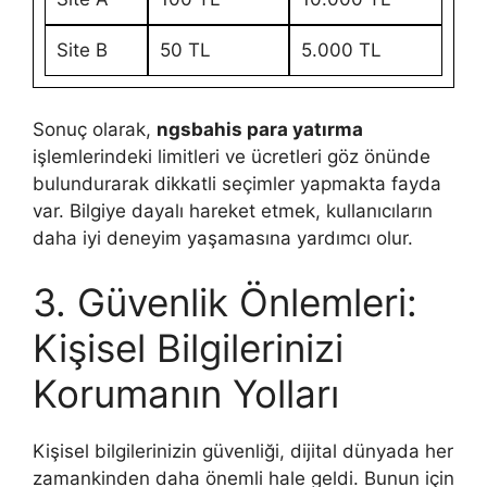
Site B
50 TL
5.000 TL
Sonuç olarak,
ngsbahis para yatırma
işlemlerindeki limitleri ve ücretleri göz önünde
bulundurarak dikkatli seçimler yapmakta fayda
var. Bilgiye dayalı hareket etmek, kullanıcıların
daha iyi deneyim yaşamasına yardımcı olur.
3. Güvenlik Önlemleri:
Kişisel Bilgilerinizi
Korumanın Yolları
Kişisel bilgilerinizin güvenliği, dijital dünyada her
zamankinden daha önemli hale geldi. Bunun için