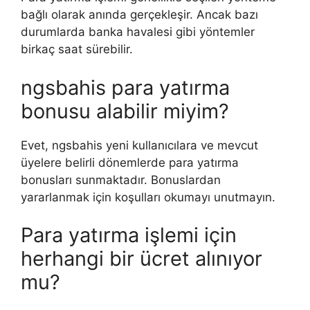
bağlı olarak anında gerçekleşir. Ancak bazı
durumlarda banka havalesi gibi yöntemler
birkaç saat sürebilir.
ngsbahis para yatırma
bonusu alabilir miyim?
Evet, ngsbahis yeni kullanıcılara ve mevcut
üyelere belirli dönemlerde para yatırma
bonusları sunmaktadır. Bonuslardan
yararlanmak için koşulları okumayı unutmayın.
Para yatırma işlemi için
herhangi bir ücret alınıyor
mu?