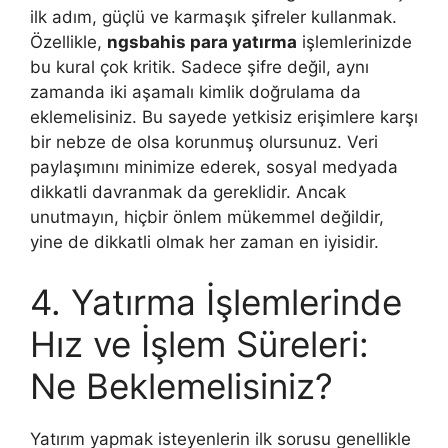
ilk adım, güçlü ve karmaşık şifreler kullanmak.
Özellikle,
ngsbahis para yatırma
işlemlerinizde
bu kural çok kritik. Sadece şifre değil, aynı
zamanda iki aşamalı kimlik doğrulama da
eklemelisiniz. Bu sayede yetkisiz erişimlere karşı
bir nebze de olsa korunmuş olursunuz. Veri
paylaşımını minimize ederek, sosyal medyada
dikkatli davranmak da gereklidir. Ancak
unutmayın, hiçbir önlem mükemmel değildir,
yine de dikkatli olmak her zaman en iyisidir.
4. Yatırma İşlemlerinde
Hız ve İşlem Süreleri:
Ne Beklemelisiniz?
Yatırım yapmak isteyenlerin ilk sorusu genellikle