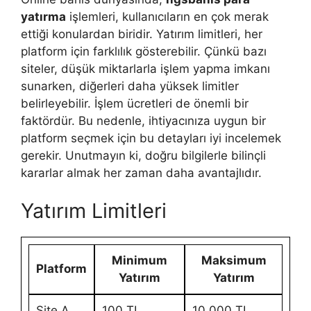
yatırma
işlemleri, kullanıcıların en çok merak
ettiği konulardan biridir. Yatırım limitleri, her
platform için farklılık gösterebilir. Çünkü bazı
siteler, düşük miktarlarla işlem yapma imkanı
sunarken, diğerleri daha yüksek limitler
belirleyebilir. İşlem ücretleri de önemli bir
faktördür. Bu nedenle, ihtiyacınıza uygun bir
platform seçmek için bu detayları iyi incelemek
gerekir. Unutmayın ki, doğru bilgilerle bilinçli
kararlar almak her zaman daha avantajlıdır.
Yatırım Limitleri
Minimum
Maksimum
Platform
Yatırım
Yatırım
Site A
100 TL
10.000 TL