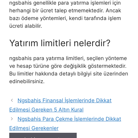
ngsbahis genellikle para yatırma işlemleri için
herhangi bir ücret talep etmemektedir. Ancak
bazı ödeme yöntemleri, kendi tarafında işlem
ücreti alabilir.
Yatırım limitleri nelerdir?
ngsbahis para yatırma limitleri, seçilen yönteme
ve hesap türüne göre değişiklik göstermektedir.
Bu limitler hakkında detaylı bilgiyi site üzerinden
edinebilirsiniz.
Ngsbahis Finansal İşlemlerinde Dikkat
Edilmesi Gereken 5 Altın Kural
Ngsbahis Para Çekme İşlemlerinde Dikkat
Edilmesi Gerekenler