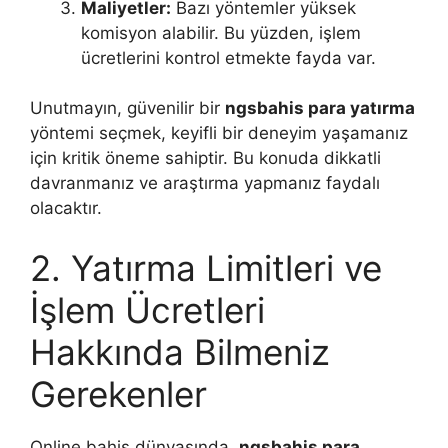
Maliyetler:
Bazı yöntemler yüksek
komisyon alabilir. Bu yüzden, işlem
ücretlerini kontrol etmekte fayda var.
Unutmayın, güvenilir bir
ngsbahis para yatırma
yöntemi seçmek, keyifli bir deneyim yaşamanız
için kritik öneme sahiptir. Bu konuda dikkatli
davranmanız ve araştırma yapmanız faydalı
olacaktır.
2. Yatırma Limitleri ve
İşlem Ücretleri
Hakkında Bilmeniz
Gerekenler
Online bahis dünyasında,
ngsbahis para