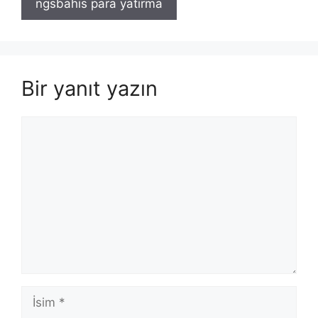
ngsbahis para yatırma
Bir yanıt yazın
Yorum
İsim