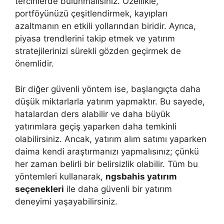
tercihlerde bulunmalısınız. Özellikle,
portföyünüzü çeşitlendirmek, kayıpları
azaltmanın en etkili yollarından biridir. Ayrıca,
piyasa trendlerini takip etmek ve yatırım
stratejilerinizi sürekli gözden geçirmek de
önemlidir.
Bir diğer güvenli yöntem ise, başlangıçta daha
düşük miktarlarla yatırım yapmaktır. Bu sayede,
hatalardan ders alabilir ve daha büyük
yatırımlara geçiş yaparken daha temkinli
olabilirsiniz. Ancak, yatırım alım satımı yaparken
daima kendi araştırmanızı yapmalısınız; çünkü
her zaman belirli bir belirsizlik olabilir. Tüm bu
yöntemleri kullanarak,
ngsbahis yatırım
seçenekleri
ile daha güvenli bir yatırım
deneyimi yaşayabilirsiniz.