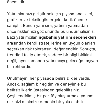
önemlidir.
Yatırımlarınızı geliştirmek için piyasa analizleri,
grafikler ve teknik göstergeler kritik öneme
sahiptir. Bunun yanı sıra, yatırım yapmadan
önce risklerinizi göz önünde bulundurmalısınız.
Bazı yatırımcılar,
ngsbahis yatırım seçenekleri
arasından kendi stratejilerine en uygun olanları
seçerken risk toleransını değerlendirir. Sonuçta,
trendleri takip etmek, sadece bir bilgi birikimi
değil, aynı zamanda yatırımcıyı geleceğe taşıyan
bir rehberdir.
Unutmayın, her piyasada belirsizlikler vardır.
Ancak, sağlam bir eğitim ve deneyimle bu
belirsizliklerin üstesinden gelebilirsiniz.
Çeşitlendirilmiş bir portföy oluşturmak, yatırım
riskinizi minimize etmenin bir yolu olabilir.