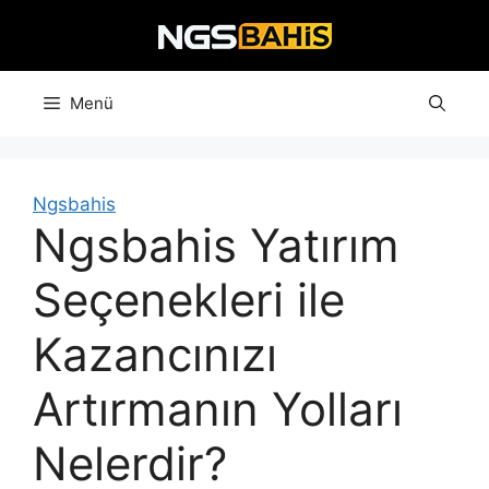
İçeriğe
atla
Menü
Ngsbahis
Ngsbahis Yatırım
Seçenekleri ile
Kazancınızı
Artırmanın Yolları
Nelerdir?