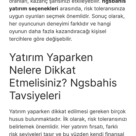
oranları, kazanç şansınızı etkileyebilir.
ngsbahis
yatırım seçenekleri
arasında, risk toleransınıza
uygun oyunları seçmek önemlidir. Sonuç olarak,
her oyuncunun deneyimi farklıdır ve hangi
oyunun daha fazla kazandıracağı kişisel
tercihlere göre değişebilir.
Yatırım Yaparken
Nelere Dikkat
Etmelisiniz? Ngsbahis
Tavsiyeleri
Yatırım yaparken dikkat edilmesi gereken birçok
husus bulunmaktadır. İlk olarak, risk toleransınızı
belirlemek önemlidir. Her yatırım fırsatı, farklı
risk seviyeleri taşır ve bu yüzden kendi finansal