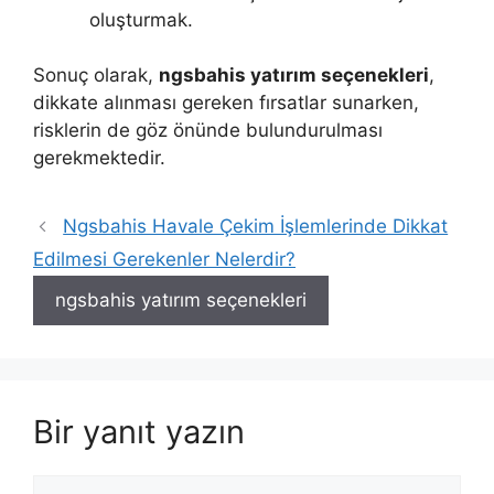
oluşturmak.
Sonuç olarak,
ngsbahis yatırım seçenekleri
,
dikkate alınması gereken fırsatlar sunarken,
risklerin de göz önünde bulundurulması
gerekmektedir.
Ngsbahis Havale Çekim İşlemlerinde Dikkat
Edilmesi Gerekenler Nelerdir?
ngsbahis yatırım seçenekleri
Bir yanıt yazın
Yorum