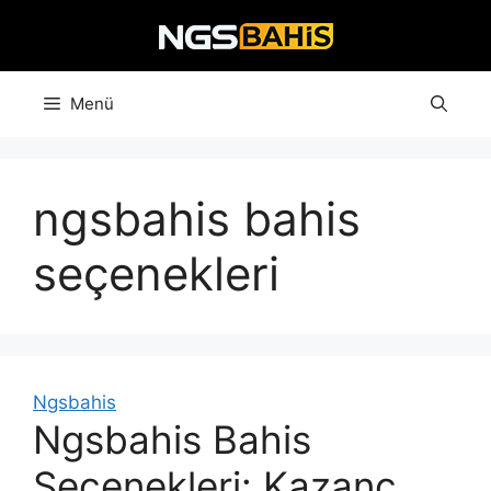
İçeriğe
atla
Menü
ngsbahis bahis
seçenekleri
Ngsbahis
Ngsbahis Bahis
Seçenekleri: Kazanç