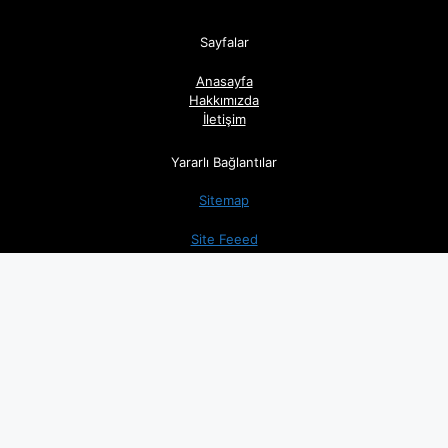
Sayfalar
Anasayfa
Hakkımızda
İletişim
Yararlı Bağlantılar
Sitemap
Site Feeed
Gizlilik Polit
ikası
© 2024 Ngsbahisgirisyap.com • All Rights Reserved!