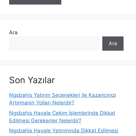
Ara
Ara
Son Yazılar
Ngsbahis Yatırım Seçenekleri ile Kazancınızı
Artırmanın Yolları Nelerdir?
Ngsbahis Havale Çekim İşlemlerinde Dikkat
Edilmesi Gerekenler Nelerdir?
Ngsbahis Havale Yatırımında Dikkat Edilmesi