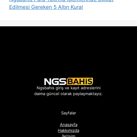
Edilmesi Gereken 5 Altın Kural
Ngsbahis giriş ve kayıt adreslerini
daima güncel olarak paylaşmaktayız.
Sayfalar
Anasayfa
Hakkımızda
İletişim