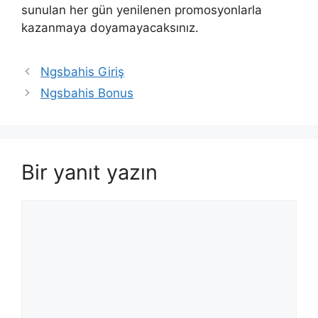
sunulan her gün yenilenen promosyonlarla
kazanmaya doyamayacaksınız.
Ngsbahis Giriş
Ngsbahis Bonus
Bir yanıt yazın
Yorum