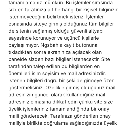
tamamlamanız mümkün. Bu işlemler sırasında
sizden tarafınıza ait herhangi bir kişisel bilginizin
istenmeyeceğini belirtmek isteriz. İşlemler
esnasında siteye girmiş olduğunuz tüm bilgiler
de sitenin sağlamış olduğu güvenli altyapı
sayesinde korunuyor ve üçüncü kişilerle
paylaşılmıyor. Ngsbahis kayıt butonuna
tıkladıktan sonra ekranınıza açılacak olan
panelde sizden bazı bilgiler istenecektir. Site
tarafından talep edilen bu bilgilerden en
önemlileri isim soyisim ve mail adresinizdir.
İstenen bilgileri doğru bir şekilde girmeye özen
göstermelisiniz. Özellikle girmiş olduğunuz mail
adresinizin güncel olarak kullandığınız mail
adresiniz olmasına dikkat edin çünkü site size
üyelik işlemleriniz tamamlandığında bir onay
maili gönderecek. Tarafınıza gönderilen onay
mailiyle birlikte doğrulama sağladığınızda üyelik