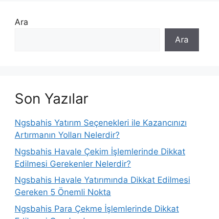
Ara
Ara
Son Yazılar
Ngsbahis Yatırım Seçenekleri ile Kazancınızı
Artırmanın Yolları Nelerdir?
Ngsbahis Havale Çekim İşlemlerinde Dikkat
Edilmesi Gerekenler Nelerdir?
Ngsbahis Havale Yatırımında Dikkat Edilmesi
Gereken 5 Önemli Nokta
Ngsbahis Para Çekme İşlemlerinde Dikkat