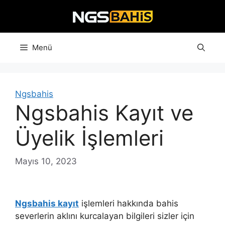
İçeriğe
atla
Menü
Ngsbahis
Ngsbahis Kayıt ve
Üyelik İşlemleri
Mayıs 10, 2023
Ngsbahis kayıt
işlemleri hakkında bahis
severlerin aklını kurcalayan bilgileri sizler için