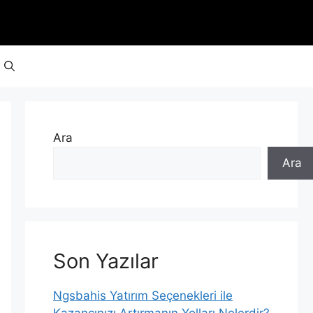
Ara
Ara
Son Yazılar
Ngsbahis Yatırım Seçenekleri ile