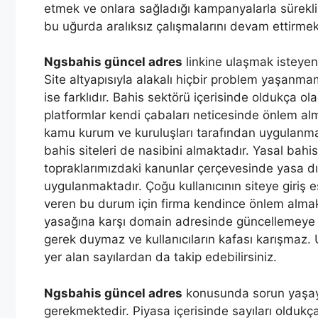
etmek ve onlara sağladığı kampanyalarla sürekli
bu uğurda aralıksız çalışmalarını devam ettirmekt
Ngsbahis güncel adres
linkine ulaşmak isteyen
Site altyapısıyla alakalı hiçbir problem yaşa
ise farklıdır. Bahis sektörü içerisinde oldukça
platformlar kendi çabaları neticesinde önlem alm
kamu kurum ve kuruluşları tarafından uygulanmak
bahis siteleri de nasibini almaktadır. Yasal ba
topraklarımızdaki kanunlar çerçevesinde yasa dı
uygulanmaktadır. Çoğu kullanıcının siteye giriş
veren bu durum için firma kendince önlem almakt
yasağına karşı domain adresinde güncellemeye g
gerek duymaz ve kullanıcıların kafası karışmaz.
yer alan sayılardan da takip edebilirsiniz.
Ngsbahis güncel adres
konusunda sorun yaşayan
gerekmektedir. Piyasa içerisinde sayıları oldukça 