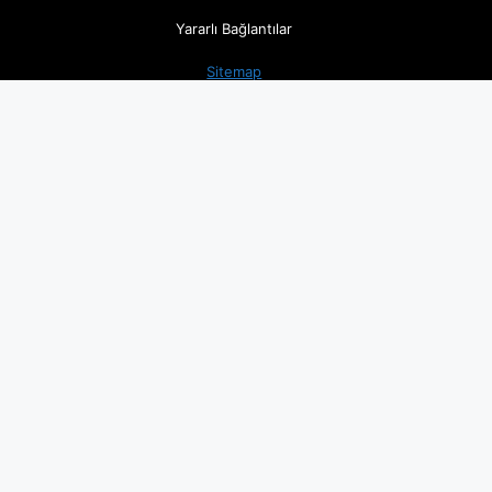
Yararlı Bağlantılar
Sitemap
Site Feeed
Gizlilik Polit
ikası