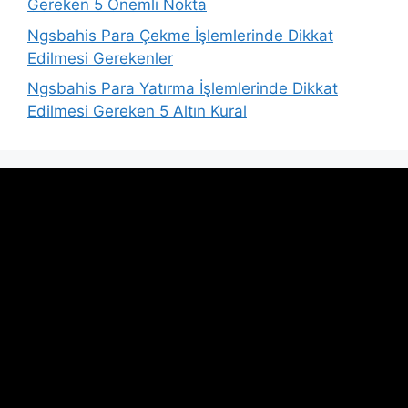
Gereken 5 Önemli Nokta
Ngsbahis Para Çekme İşlemlerinde Dikkat
Edilmesi Gerekenler
Ngsbahis Para Yatırma İşlemlerinde Dikkat
Edilmesi Gereken 5 Altın Kural