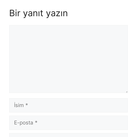
Bir yanıt yazın
Yorum
İsim
E-
posta
İnternet