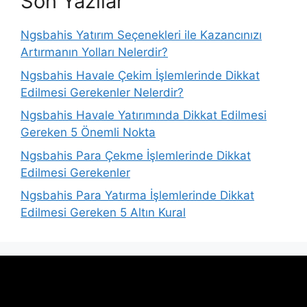
Son Yazılar
Ngsbahis Yatırım Seçenekleri ile Kazancınızı
Artırmanın Yolları Nelerdir?
Ngsbahis Havale Çekim İşlemlerinde Dikkat
Edilmesi Gerekenler Nelerdir?
Ngsbahis Havale Yatırımında Dikkat Edilmesi
Gereken 5 Önemli Nokta
Ngsbahis Para Çekme İşlemlerinde Dikkat
Edilmesi Gerekenler
Ngsbahis Para Yatırma İşlemlerinde Dikkat
Edilmesi Gereken 5 Altın Kural