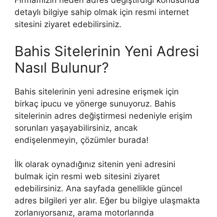
Firmamızın neden adres değiştirdiği konusunda
detaylı bilgiye sahip olmak için resmi internet
sitesini ziyaret edebilirsiniz.
Bahis Sitelerinin Yeni Adresi
Nasıl Bulunur?
Bahis sitelerinin yeni adresine erişmek için
birkaç ipucu ve yönerge sunuyoruz. Bahis
sitelerinin adres değiştirmesi nedeniyle erişim
sorunları yaşayabilirsiniz, ancak
endişelenmeyin, çözümler burada!
İlk olarak oynadığınız sitenin yeni adresini
bulmak için resmi web sitesini ziyaret
edebilirsiniz. Ana sayfada genellikle güncel
adres bilgileri yer alır. Eğer bu bilgiye ulaşmakta
zorlanıyorsanız, arama motorlarında