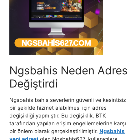
Ngsbahis Neden Adres
Değiştirdi
Ngsbahis bahis severlerin güvenli ve kesintisiz
bir şekilde hizmet alabilmesi için adres
değişikliği yapmıştır. Bu değişiklik, BTK
tarafından yapılan erişim engellemelerine karşı
bir önlem olarak gerçekleştirilmiştir.
Ngsbahis
yeni adresi
olan Ngsbahis627, kullanıcılara