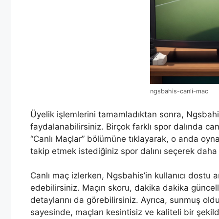
ngsbahis-canli-mac
Üyelik işlemlerini tamamladıktan sonra, Ngsbahi
faydalanabilirsiniz. Birçok farklı spor dalında c
“Canlı Maçlar” bölümüne tıklayarak, o anda oynan
takip etmek istediğiniz spor dalını seçerek daha 
Canlı maç izlerken, Ngsbahis’in kullanıcı dostu 
edebilirsiniz. Maçın skoru, dakika dakika güncell
detaylarını da görebilirsiniz. Ayrıca, sunmuş old
sayesinde, maçları kesintisiz ve kaliteli bir şekild