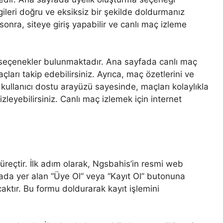
gileri doğru ve eksiksiz bir şekilde doldurmanız
onra, siteye giriş yapabilir ve canlı maç izleme
ı seçenekler bulunmaktadır. Ana sayfada canlı maç
arı takip edebilirsiniz. Ayrıca, maç özetlerini ve
n kullanıcı dostu arayüzü sayesinde, maçları kolaylıkla
izleyebilirsiniz. Canlı maç izlemek için internet
süreçtir. İlk adım olarak, Ngsbahis’in resmi web
ada yer alan “Üye Ol” veya “Kayıt Ol” butonuna
caktır. Bu formu doldurarak kayıt işlemini