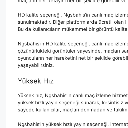
maçların her detayını net bir şekilde görebilir v
HD kalite seçeneği, Ngsbahis’in canlı maç izleme
sunulmaktadır. Diğer platformlarda ücretli olan H
Bu da kullanıcıların mükemmel bir görüntü kalites
Ngsbahis’in HD kalite seçeneği, canlı maç izlem
çözünürlükteki görüntüler sayesinde, maçları san
oyuncuların her hareketini net bir şekilde göreb
yaşayabilirsiniz.
Yüksek Hız
Yüksek hız, Ngsbahis’in canlı maç izleme hizmetin
yüksek hızlı yayın seçeneği sunarak, kesintisiz 
sayede kullanıcılar, maçları donmadan ve takılm
Ngsbahis’in yüksek hızlı yayın seçeneği, internet 