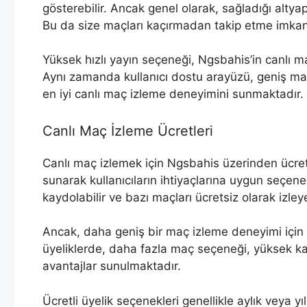
gösterebilir. Ancak genel olarak, sağladığı altyapı
Bu da size maçları kaçırmadan takip etme imkanı
Yüksek hızlı yayın seçeneği, Ngsbahis’in canlı m
Aynı zamanda kullanıcı dostu arayüzü, geniş maç s
en iyi canlı maç izleme deneyimini sunmaktadır.
Canlı Maç İzleme Ücretleri
Canlı maç izlemek için Ngsbahis üzerinden ücret
sunarak kullanıcıların ihtiyaçlarına uygun seçen
kaydolabilir ve bazı maçları ücretsiz olarak izleye
Ancak, daha geniş bir maç izleme deneyimi için ücr
üyeliklerde, daha fazla maç seçeneği, yüksek kal
avantajlar sunulmaktadır.
Ücretli üyelik seçenekleri genellikle aylık veya yı