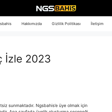
sbahis
Hakkımızda
Gizlilik Politikası
İletişim
 İzle 2023
etsiz sunmaktadır. Ngsbahis’e üye olmak için
edir. Ana sayfada üyelik oluşturma seçeneği