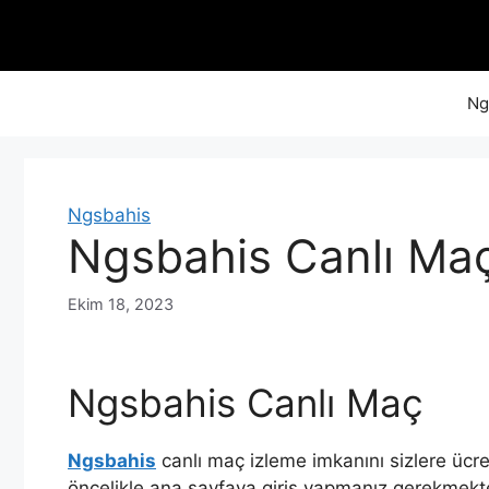
İçeriğe
atla
Ng
Ngsbahis
Ngsbahis Canlı Maç
Ekim 18, 2023
Ngsbahis Canlı Maç
Ngsbahis
canlı maç izleme imkanını sizlere ücr
öncelikle ana sayfaya giriş yapmanız gerekmekt