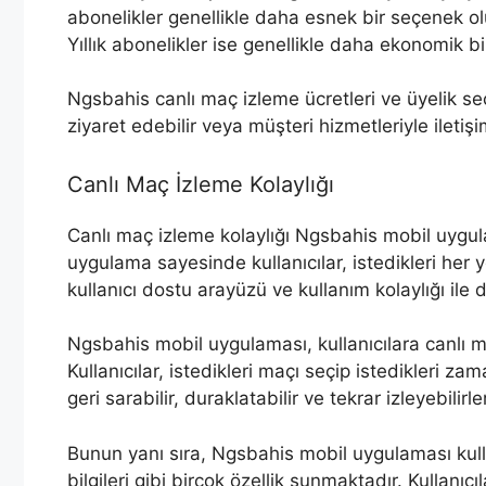
abonelikler genellikle daha esnek bir seçenek olu
Yıllık abonelikler ise genellikle daha ekonomik bi
Ngsbahis canlı maç izleme ücretleri ve üyelik seç
ziyaret edebilir veya müşteri hizmetleriyle iletişi
Canlı Maç İzleme Kolaylığı
Canlı maç izleme kolaylığı Ngsbahis mobil uygulam
uygulama sayesinde kullanıcılar, istedikleri her 
kullanıcı dostu arayüzü ve kullanım kolaylığı ile
Ngsbahis mobil uygulaması, kullanıcılara canlı m
Kullanıcılar, istedikleri maçı seçip istedikleri z
geri sarabilir, duraklatabilir ve tekrar izleyebilirler
Bunun yanı sıra, Ngsbahis mobil uygulaması kullan
bilgileri gibi birçok özellik sunmaktadır. Kullanıc