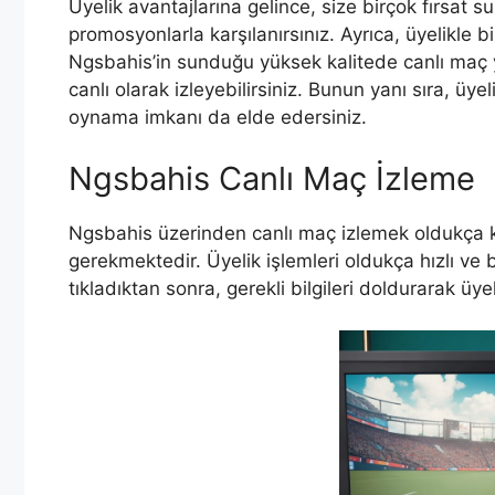
Üyelik avantajlarına gelince, size birçok fırsat s
promosyonlarla karşılanırsınız. Ayrıca, üyelikle b
Ngsbahis’in sunduğu yüksek kalitede canlı maç ya
canlı olarak izleyebilirsiniz. Bunun yanı sıra, üy
oynama imkanı da elde edersiniz.
Ngsbahis Canlı Maç İzleme
Ngsbahis üzerinden canlı maç izlemek oldukça ko
gerekmektedir. Üyelik işlemleri oldukça hızlı ve
tıkladıktan sonra, gerekli bilgileri doldurarak üyeli