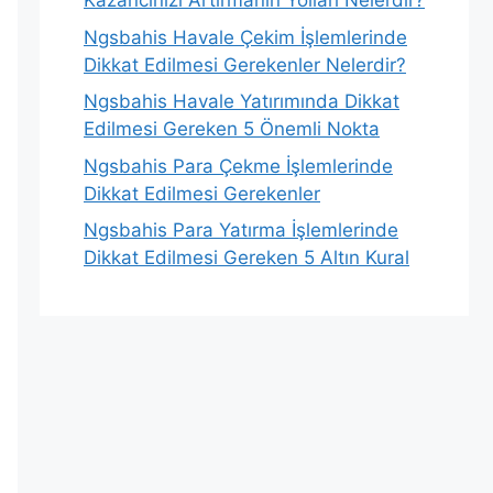
Kazancınızı Artırmanın Yolları Nelerdir?
Ngsbahis Havale Çekim İşlemlerinde
Dikkat Edilmesi Gerekenler Nelerdir?
Ngsbahis Havale Yatırımında Dikkat
Edilmesi Gereken 5 Önemli Nokta
Ngsbahis Para Çekme İşlemlerinde
Dikkat Edilmesi Gerekenler
Ngsbahis Para Yatırma İşlemlerinde
Dikkat Edilmesi Gereken 5 Altın Kural